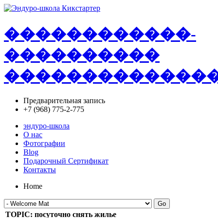
�
�
�
�
�
�
�
�
�
�
�
�
-
�
�
�
�
�
�
�
�
�
�
�
�
�
�
�
�
�
�
�
�
�
�
�
Предварительная запись
+7 (968) 775-2-775
эндуро-школа
О нас
Фотографии
Blog
Подарочный Сертификат
Контакты
Home
Go
TOPIC: посуточно снять жилье