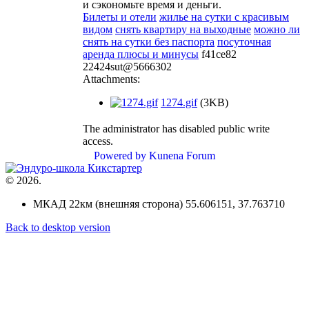
и сэкономьте время и деньги.
Билеты и отели
жилье на сутки с красивым
видом
снять квартиру на выходные
можно ли
снять на сутки без паспорта
посуточная
аренда плюсы и минусы
f41ce82
22424sut@5666302
Attachments:
1274.gif
(3KB)
The administrator has disabled public write
access.
Powered by
Kunena Forum
©
2026.
МКАД 22км (внешняя сторона) 55.606151, 37.763710
Back to desktop version